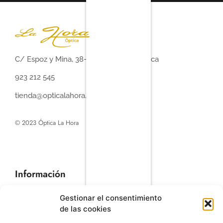
C/ Espoz y Mina, 38-42, 37002 Salamanca
923 212 545
tienda@opticalahora.com
© 2023 Óptica La Hora
Información
Tienda
Inicio
Tienda
Gestionar el consentimiento
Nosotros
Marcas
de las cookies
Servicios
Outlet