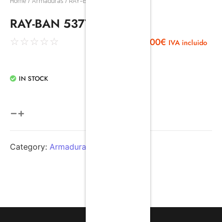
Home
/
Armaduras
/ RAY-BAN 5377 2012
RAY-BAN 5377 2012
155,00
€
☆
☆
☆
☆
☆
IVA incluido
IN STOCK
Category:
Armaduras